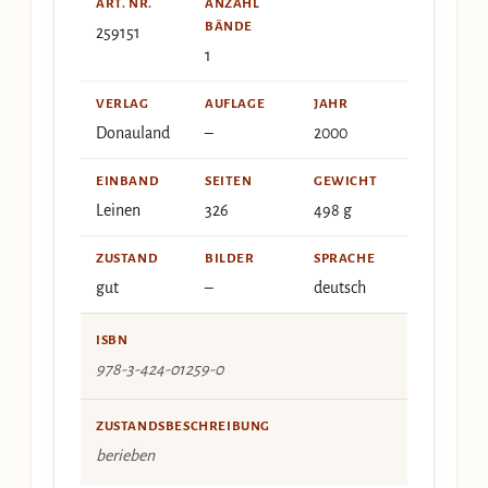
ART. NR.
ANZAHL
BÄNDE
259151
1
VERLAG
AUFLAGE
JAHR
Donauland
–
2000
EINBAND
SEITEN
GEWICHT
Leinen
326
498 g
ZUSTAND
BILDER
SPRACHE
gut
–
deutsch
ISBN
978-3-424-01259-0
ZUSTANDSBESCHREIBUNG
berieben