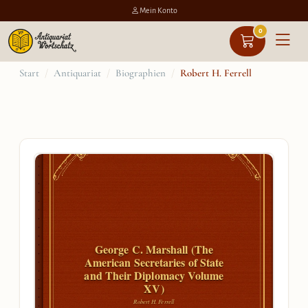
Mein Konto
0
Zum
Start
/
Antiquariat
/
Biographien
/
Robert H. Ferrell
Inhalt
springen
George C. Marshall (The
American Secretaries of State
and Their Diplomacy Volume
XV)
Robert H. Ferrell