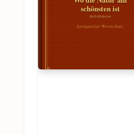
schönsten ist
Kolb Kiderlen
Antiquariat Wortschatz