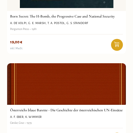
Born Secret: The H-Bomb, the Progressive Case and National Security
A. DE VOLPI, G. E. MARSH, T. A. POSTOL, G. S. STANDORF
Pergamon Press – 1981
19,00
€
inkl. MwSt.
Österreichs blaue Barette - Die Geschichte der
A. F. Eber, K. Wimmer
österreichischen UN-Einsätze
Antiquariat Wortschatz
Österreichs blaue Barette - Die Geschichte der österreichischen UN-Einsätze
A. F. EBER, K. WIMMER
Cieslar, Graz – 1979