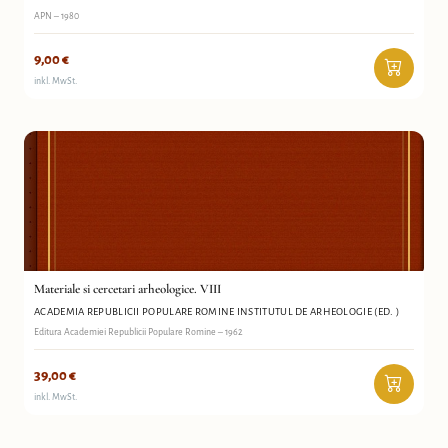
APN – 1980
9,00
€
inkl. MwSt.
Materiale si cercetari arheologice. VIII
Academia Republicii populare romine Institutul de Arheologie (ed. )
Antiquariat Wortschatz
Materiale si cercetari arheologice. VIII
ACADEMIA REPUBLICII POPULARE ROMINE INSTITUTUL DE ARHEOLOGIE (ED. )
Editura Academiei Republicii Populare Romine – 1962
39,00
€
inkl. MwSt.