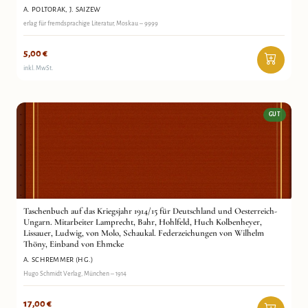
A. POLTORAK, J. SAIZEW
erlag für fremdsprachige Literatur, Moskau – 9999
5,00
€
inkl. MwSt.
GUT
Taschenbuch auf das Kriegsjahr 1914/15 für Deutschland
A. Schremmer (Hg.)
und Oesterreich-Ungarn. Mitarbeiter Lamprecht, Bahr,
Antiquariat Wortschatz
Hohlfeld, Huch Kolbenheyer, Lissauer, Ludwig, von Molo,
Schaukal. Federzeichungen von Wilhelm Thöny, Einband
von Ehmcke
Taschenbuch auf das Kriegsjahr 1914/15 für Deutschland und Oesterreich-
Ungarn. Mitarbeiter Lamprecht, Bahr, Hohlfeld, Huch Kolbenheyer,
Lissauer, Ludwig, von Molo, Schaukal. Federzeichungen von Wilhelm
Thöny, Einband von Ehmcke
A. SCHREMMER (HG.)
Hugo Schmidt Verlag, München – 1914
17,00
€