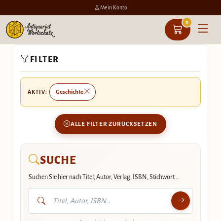
Mein Konto
0
Zum
FILTER
Inhalt
springen
AKTIV:
Geschichte
ALLE FILTER ZURÜCKSETZEN
SUCHE
Suchen Sie hier nach Titel, Autor, Verlag, ISBN, Stichwort …