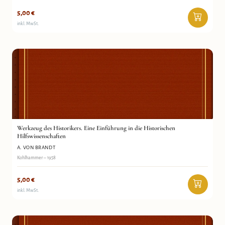
5,00
€
inkl. MwSt.
Werkzeug des Historikers. Eine Einführung in die
A. von Brandt
Historischen Hilfswissenschaften
Antiquariat Wortschatz
Werkzeug des Historikers. Eine Einführung in die Historischen
Hilfswissenschaften
A. VON BRANDT
Kohlhammer – 1958
5,00
€
inkl. MwSt.