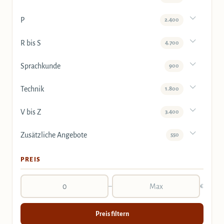
P
2.400
R bis S
4.700
Sprachkunde
900
Technik
1.800
V bis Z
3.400
Zusätzliche Angebote
550
PREIS
–
€
Preis filtern