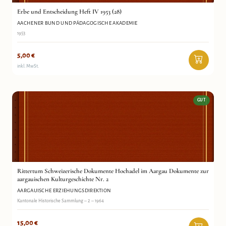
Erbe und Entscheidung Heft IV 1953 (28)
AACHENER BUND UND PÄDAGOGISCHE AKADEMIE
1953
5,00
€
inkl. MwSt.
GUT
Rittertum Schweizerische Dokumente Hochadel im
Aargauische Erziehungsdirektion
Aargau Dokumente zur aargauischen Kulturgeschichte
Antiquariat Wortschatz
Nr. 2
Rittertum Schweizerische Dokumente Hochadel im Aargau Dokumente zur
aargauischen Kulturgeschichte Nr. 2
AARGAUISCHE ERZIEHUNGSDIREKTION
Kantonale Historische Sammlung – 2 – 1964
15,00
€