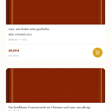
wien. sein boden seine geschichte
abel othenio (hg)
Antiquariat Wortschatz
wien. sein boden seine geschichte
ABEL OTHENIO (HG)
Wolfrum – 1 – 1924
20,00
€
inkl. MwSt.
Das Inselkloster Frauenwoerth im Chiemsee und seine
Abtei Frauenwörth
1200 jährige Geschichte
Antiquariat Wortschatz
Das Inselkloster Frauenwoerth im Chiemsee und seine 1200 jährige