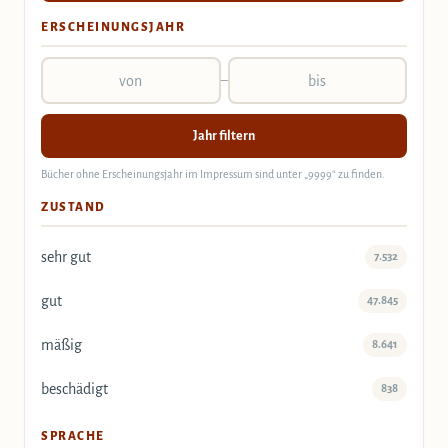
ERSCHEINUNGSJAHR
–
Jahr filtern
Bücher ohne Erscheinungsjahr im Impressum sind unter „9999“ zu finden.
ZUSTAND
sehr gut
7.532
gut
47.845
mäßig
8.641
beschädigt
838
SPRACHE