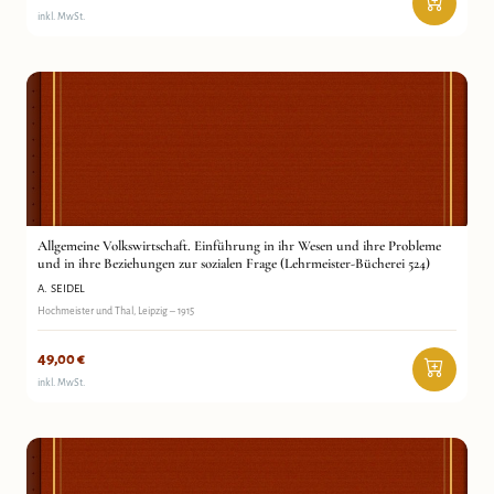
inkl. MwSt.
Allgemeine Volkswirtschaft. Einführung in ihr Wesen
A. Seidel
und ihre Probleme und in ihre Beziehungen zur sozialen
Antiquariat Wortschatz
Frage (Lehrmeister-Bücherei 524)
Allgemeine Volkswirtschaft. Einführung in ihr Wesen und ihre Probleme
und in ihre Beziehungen zur sozialen Frage (Lehrmeister-Bücherei 524)
A. SEIDEL
Hochmeister und Thal, Leipzig – 1915
49,00
€
inkl. MwSt.