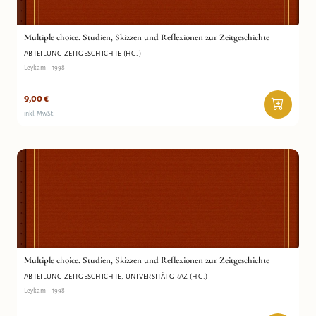
Multiple choice. Studien, Skizzen und Reflexionen zur Zeitgeschichte
ABTEILUNG ZEITGESCHICHTE (HG.)
Leykam – 1998
9,00
€
inkl. MwSt.
Multiple choice. Studien, Skizzen und Reflexionen zur
Abteilung Zeitgeschichte, Universität Graz (Hg.)
Zeitgeschichte
Antiquariat Wortschatz
Multiple choice. Studien, Skizzen und Reflexionen zur Zeitgeschichte
ABTEILUNG ZEITGESCHICHTE, UNIVERSITÄT GRAZ (HG.)
Leykam – 1998