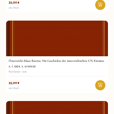
35,00
€
inkl. MwSt.
Österreichs blaue Barette. Die Geschichte der
A. F. Eber, K. Wimmer
österreichischen UN-Einsätze
Antiquariat Wortschatz
Österreichs blaue Barette. Die Geschichte der österreichischen UN-Einsätze
A. F. EBER, K. WIMMER
Paul Cieslar – 1979
35,00
€
inkl. MwSt.