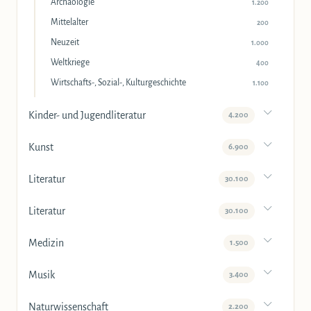
Archäologie
1.200
Mittelalter
200
Neuzeit
1.000
Weltkriege
400
Wirtschafts-, Sozial-, Kulturgeschichte
1.100
Kinder- und Jugendliteratur
4.200
Kunst
6.900
Literatur
30.100
Literatur
30.100
Medizin
1.500
Musik
3.400
Naturwissenschaft
2.200