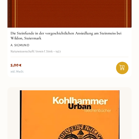
Die Steinfunde in der vorgeschichtlichen Ansiedlung am
A. Sigmund
Steinmeiss bei Wildon, Steiermark
Antiquariat Wortschatz
Die Steinfunde in der vorgeschichtlichen Ansiedlung am Steinmeiss bei
Wildon, Steiermark
A. SIGMUND
Naturwissenschaftl. Verein f. Stmk – 1927
5,00
€
inkl. MwSt.