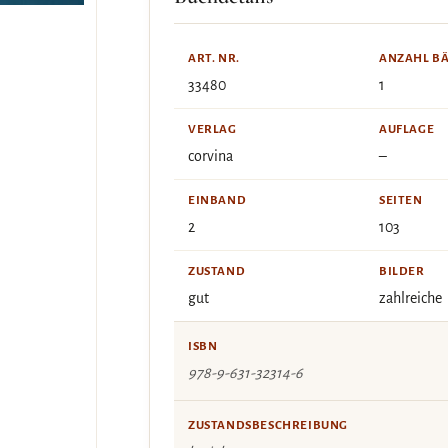
ART. NR.
ANZAHL B
33480
1
VERLAG
AUFLAGE
corvina
–
EINBAND
SEITEN
2
103
ZUSTAND
BILDER
gut
zahlreiche
ISBN
978-9-631-32314-6
ZUSTANDSBESCHREIBUNG