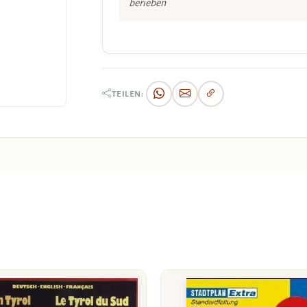
berieben
TEILEN: