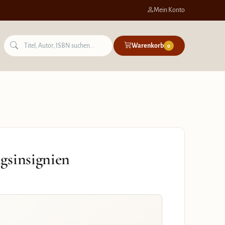
Mein Konto
Warenkorb
0
gsinsignien