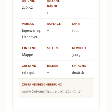
ART. NR.
ANZAHL
BÄNDE
270552
1
VERLAG
AUFLAGE
JAHR
Eigenverlag,
–
1999
Hannover
EINBAND
SEITEN
GEWICHT
Mappe
–
300 g
ZUSTAND
BILDER
SPRACHE
sehr gut
–
deutsch
ZUSTANDSBESCHREIBUNG
kaum Gebrauchsspuren, Ringbindung