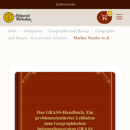
Mein Konto
0
Zum
Start
/
Antiquariat
/
Geographie und Reisen
/
Geographie
und Reisen - Karten und Atlanten
/
Markus Neteler et al.
Inhalt
springen
Das GRASS-Handbuch. Ein
problemorientierter Leitfaden
zum Geographischen
Informationssystem GRASS