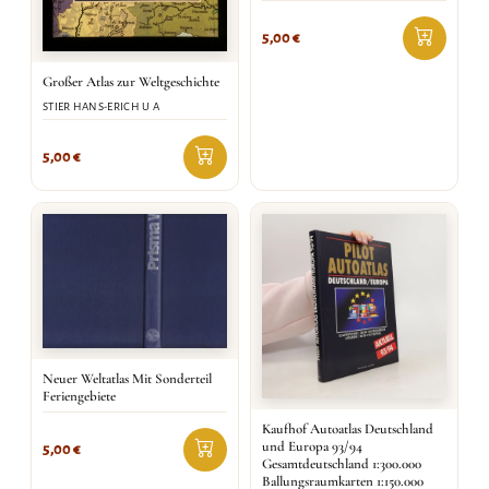
5,00
€
Großer Atlas zur Weltgeschichte
STIER HANS-ERICH U A
5,00
€
Neuer Weltatlas Mit Sonderteil
Feriengebiete
Kaufhof Autoatlas Deutschland
und Europa 93/94
5,00
€
Gesamtdeutschland 1:300.000
Ballungsraumkarten 1:150.000