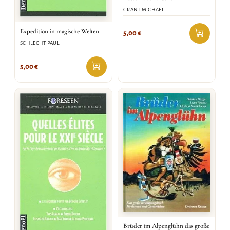
GRANT MICHAEL
Expedition in magische Welten
5,00
€
SCHLECHT PAUL
5,00
€
Brüder im Alpenglühn das große