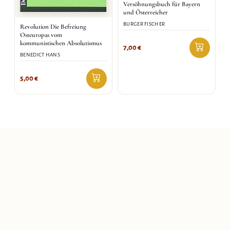
Versöhnungsbuch für Bayern
und Österreicher
BURGER FISCHER
Revolution Die Befreiung
Osteuropas vom
kommunistischen Absolutismus
7,00
€
BENEDICT HANS
5,00
€