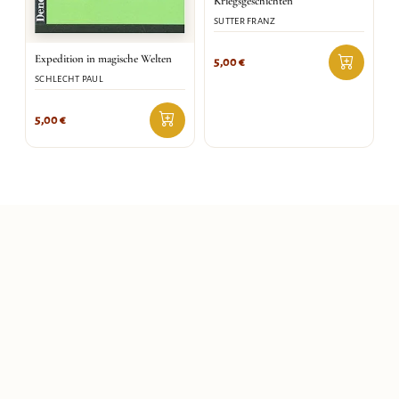
Kriegsgeschichten
SUTTER FRANZ
Expedition in magische Welten
5,00
€
SCHLECHT PAUL
5,00
€