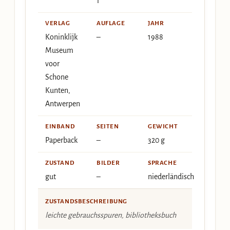
1
VERLAG
AUFLAGE
JAHR
Koninklijk
–
1988
Museum
voor
Schone
Kunten,
Antwerpen
EINBAND
SEITEN
GEWICHT
Paperback
–
320 g
ZUSTAND
BILDER
SPRACHE
gut
–
niederländisch
ZUSTANDSBESCHREIBUNG
leichte gebrauchsspuren, bibliotheksbuch