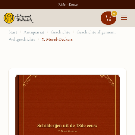
Mein Konto
0
Zum
Start
/
Antiquariat
/
Geschichte
/
Geschichte allgemein,
Weltgeschichte
/
Y. Morel-Deckers
Inhalt
springen
Schilderijen uit de 18de eeuw
Y. Morel-Deckers