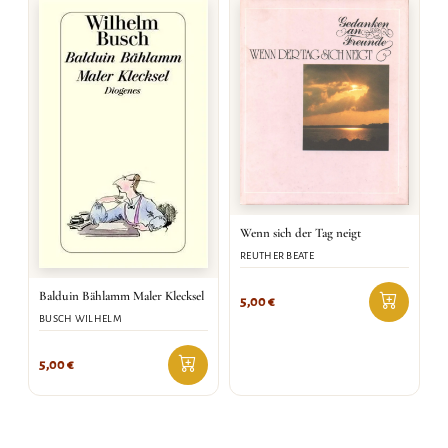
Wenn sich der Tag neigt
REUTHER BEATE
Balduin Bählamm Maler Klecksel
5,00
€
BUSCH WILHELM
5,00
€