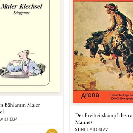
in Bählamm Maler
el
Der Freiheitskampf des ro
 WILHELM
Mannes
STINGL MILOSLAV