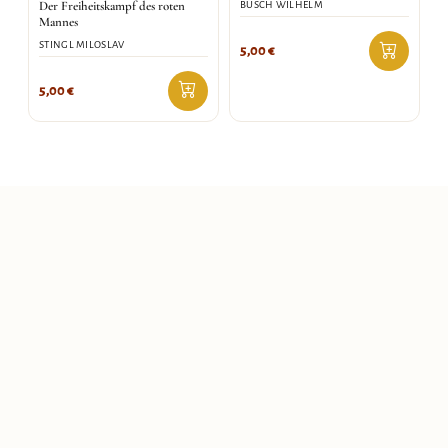
Der Freiheitskampf des roten
BUSCH WILHELM
Mannes
STINGL MILOSLAV
5,00
€
5,00
€