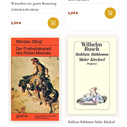
Wünschen zur guten Besserung
STEINER KATHARINA
5,00
€
5,00
€
Balduin Bählamm Maler Klecksel