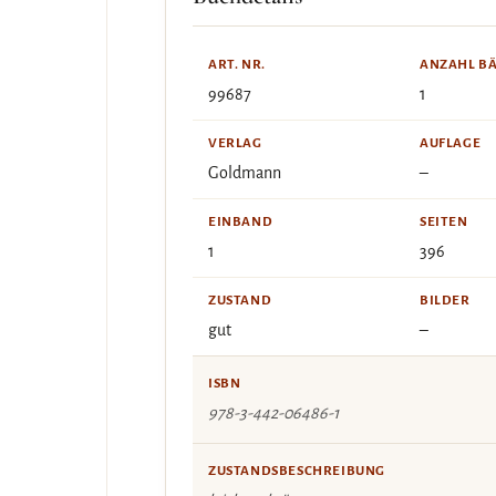
ART. NR.
ANZAHL B
99687
1
VERLAG
AUFLAGE
Goldmann
–
EINBAND
SEITEN
1
396
ZUSTAND
BILDER
gut
–
ISBN
978-3-442-06486-1
ZUSTANDSBESCHREIBUNG