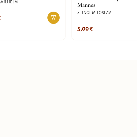
 WILHELM
Mannes
STINGL MILOSLAV
€
5,00
€