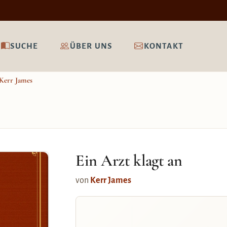
SUCHE
ÜBER UNS
KONTAKT
Kerr James
Ein Arzt klagt an
von
Kerr James