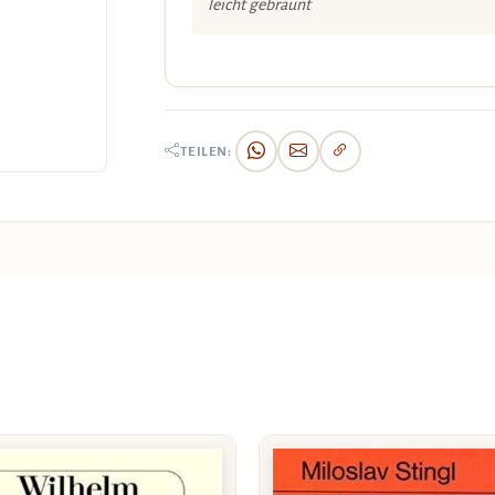
leicht gebräunt
TEILEN: