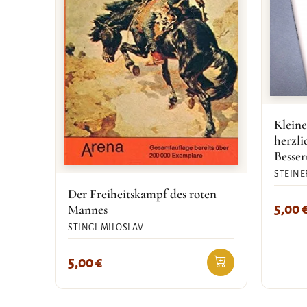
Kleine
herzl
Besse
STEINE
Der Freiheitskampf des roten
5,00
Mannes
STINGL MILOSLAV
5,00
€