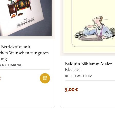
 Bettlektüre mit
ichen Wünschen zur guten
rung
Balduin Bählamm Maler
R KATHARINA
Klecksel
BUSCH WILHELM
€
5,00
€