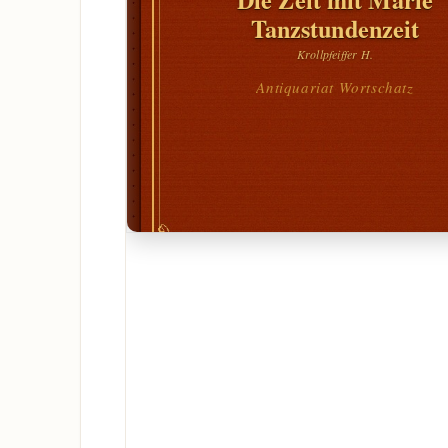
Tanzstundenzeit
Krollpfeiffer H.
Antiquariat Wortschatz