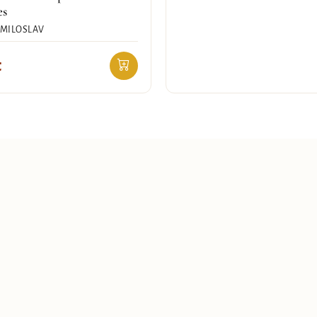
es
 MILOSLAV
€