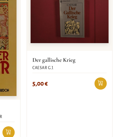
Der gallische Krieg
CAESAR G.J.
5,00
€
R