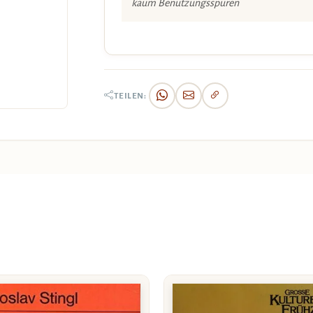
kaum Benützungsspuren
TEILEN: