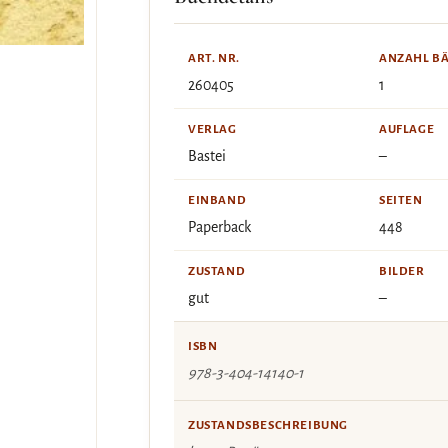
ART. NR.
ANZAHL B
260405
1
VERLAG
AUFLAGE
Bastei
–
EINBAND
SEITEN
Paperback
448
ZUSTAND
BILDER
gut
–
ISBN
978-3-404-14140-1
ZUSTANDSBESCHREIBUNG