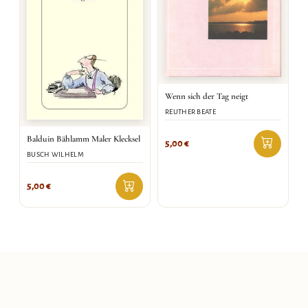
Wenn sich der Tag neigt
REUTHER BEATE
Balduin Bählamm Maler Klecksel
5,00
€
BUSCH WILHELM
5,00
€