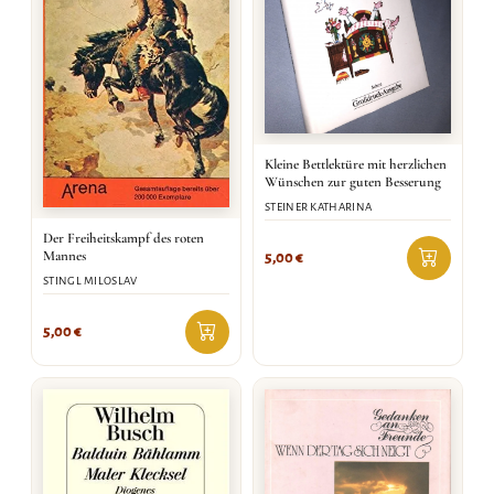
Kleine Bettlektüre mit herzlichen
Wünschen zur guten Besserung
STEINER KATHARINA
Der Freiheitskampf des roten
Mannes
5,00
€
STINGL MILOSLAV
5,00
€