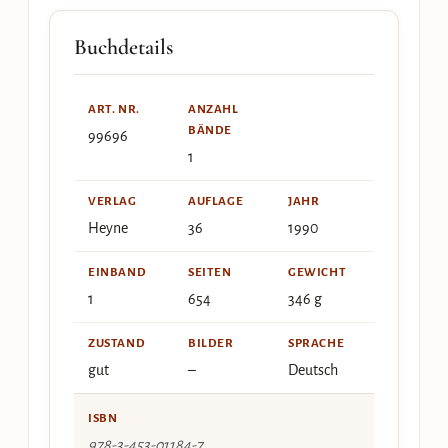
Buchdetails
ART. NR.
ANZAHL
BÄNDE
99696
1
VERLAG
AUFLAGE
JAHR
Heyne
36
1990
EINBAND
SEITEN
GEWICHT
1
654
346 g
ZUSTAND
BILDER
SPRACHE
gut
–
Deutsch
ISBN
978-3-453-01184-7