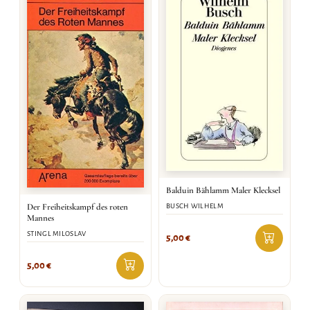
Balduin Bählamm Maler Klecksel
Der Freiheitskampf des roten
BUSCH WILHELM
Mannes
STINGL MILOSLAV
5,00
€
5,00
€