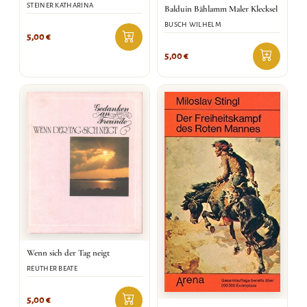
STEINER KATHARINA
Balduin Bählamm Maler Klecksel
BUSCH WILHELM
5,00
€
5,00
€
Wenn sich der Tag neigt
REUTHER BEATE
5,00
€