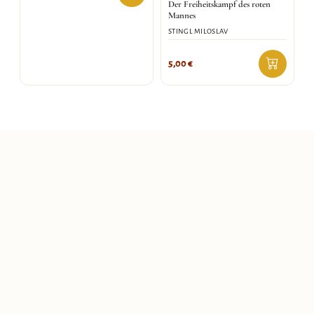
Der Freiheitskampf des roten
Mannes
STINGL MILOSLAV
5,00
€