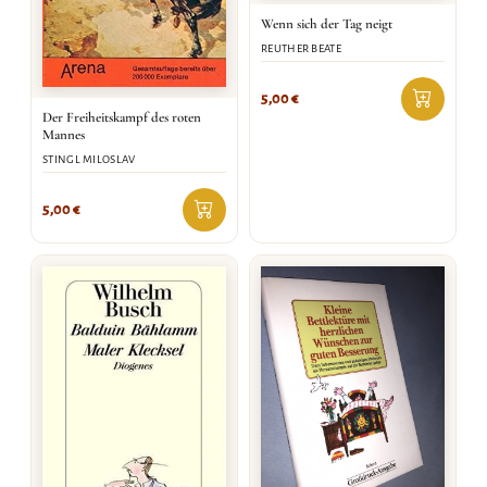
Wenn sich der Tag neigt
REUTHER BEATE
5,00
€
Der Freiheitskampf des roten
Mannes
STINGL MILOSLAV
5,00
€