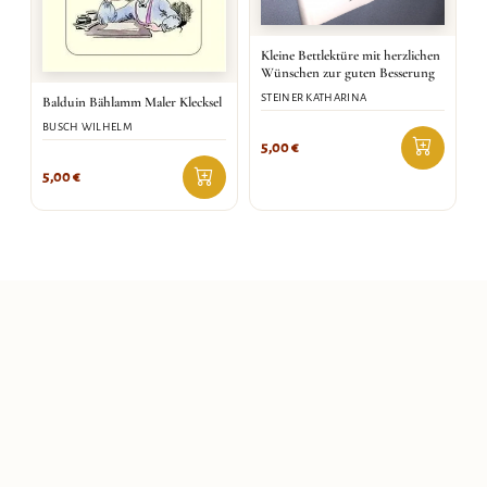
Kleine Bettlektüre mit herzlichen
Wünschen zur guten Besserung
STEINER KATHARINA
Balduin Bählamm Maler Klecksel
BUSCH WILHELM
5,00
€
5,00
€