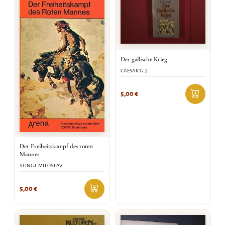
Der gallische Krieg
CAESAR G.J.
5,00
€
Der Freiheitskampf des roten
Mannes
STINGL MILOSLAV
5,00
€