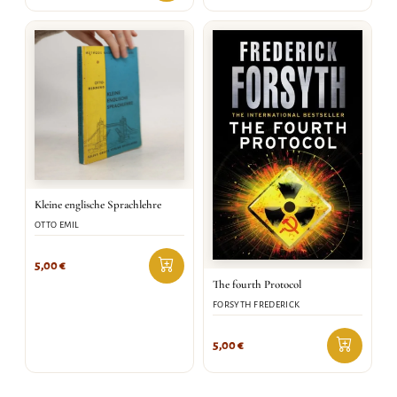
Kleine englische Sprachlehre
OTTO EMIL
5,00
€
The fourth Protocol
FORSYTH FREDERICK
5,00
€