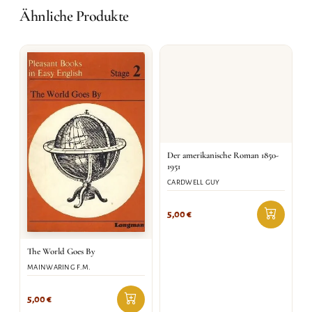
Ähnliche Produkte
Der amerikanische Roman 1850-
1951
CARDWELL GUY
5,00
€
The World Goes By
MAINWARING F.M.
5,00
€