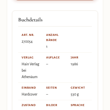
Buchdetails
ART. NR.
ANZAHL
BÄNDE
270054
1
VERLAG
AUFLAGE
JAHR
Hain Verlag
–
1986
bei
Athenäum
EINBAND
SEITEN
GEWICHT
Hardcover
–
530 g
ZUSTAND
BILDER
SPRACHE