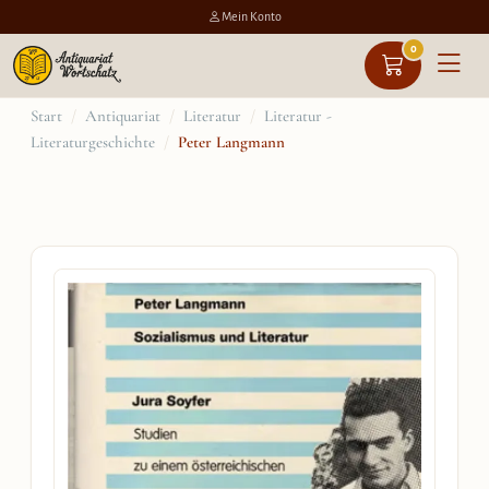
Mein Konto
0
Zum
Start
/
Antiquariat
/
Literatur
/
Literatur -
Literaturgeschichte
/
Peter Langmann
Inhalt
springen