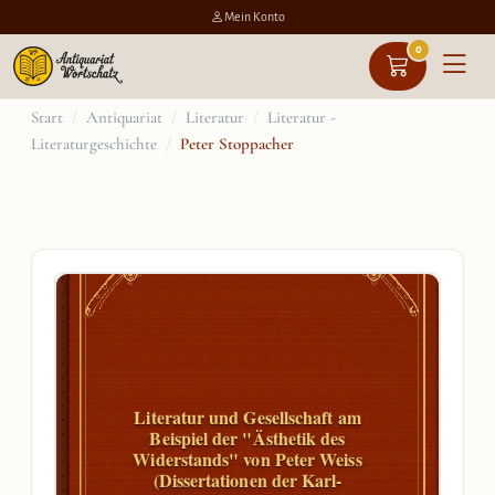
Mein Konto
0
Zum
Start
/
Antiquariat
/
Literatur
/
Literatur -
Literaturgeschichte
/
Peter Stoppacher
Inhalt
springen
Literatur und Gesellschaft am
Beispiel der "Ästhetik des
Widerstands" von Peter Weiss
(Dissertationen der Karl-