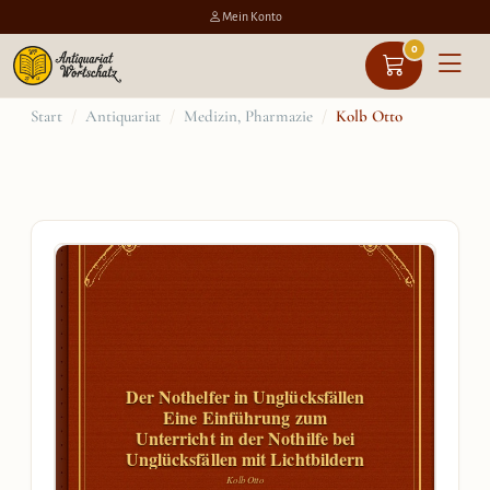
Mein Konto
0
Zum
Start
/
Antiquariat
/
Medizin, Pharmazie
/
Kolb Otto
Inhalt
springen
Der Nothelfer in Unglücksfällen
Eine Einführung zum
Unterricht in der Nothilfe bei
Unglücksfällen mit Lichtbildern
Kolb Otto