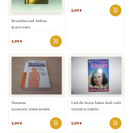
5,00
€
Bronchitis und Asthma
BLAHA HANS
5,00
€
Hormone
Und die Sterne haben doch recht
JOVANOVIC SUBAK-SHARPE
TEISSIER ELIZABETH
5,00
€
5,00
€