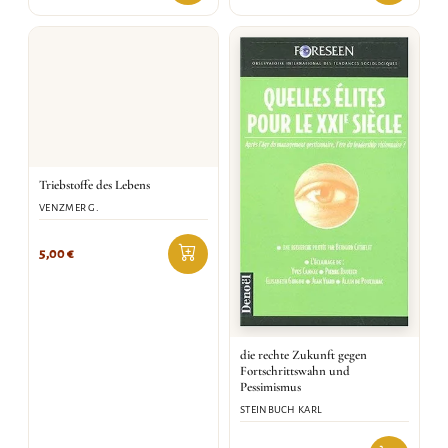
Triebstoffe des Lebens
VENZMER G.
5,00
€
die rechte Zukunft gegen
Fortschrittswahn und
Pessimismus
STEINBUCH KARL