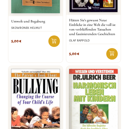
Hätten Sie's gewusst Neue
Umwelt und Begabung
Einblicke in eine Welt die voll ist
SKOWRONEK HELMUT
von verblüffenden Tatsachen
und faszinierenden Geschichten
OLAF RAPPOLD
5,00
€
5,00
€