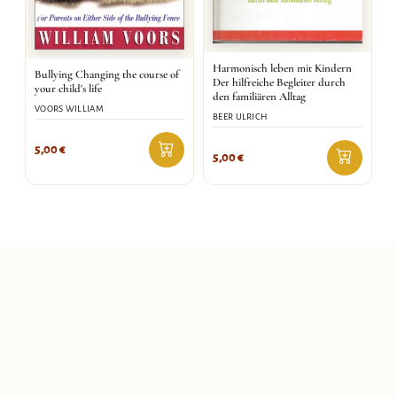
Harmonisch leben mit Kindern
Bullying Changing the course of
Der hilfreiche Begleiter durch
your child's life
den familiären Alltag
VOORS WILLIAM
BEER ULRICH
5,00
€
5,00
€