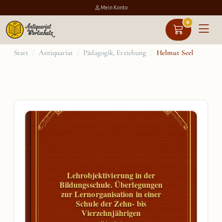
Mein Konto
0
Zum
Start
/
Antiquariat
/
Pädagogik, Erziehung
/
Helmut Seel
Inhalt
springen
Lehrobjektivierung in der
Bildungsschule. Überlegungen
zur Lernorganisation in einer
Schule der Zehn- bis
Vierzehnjährigen
Helmut Seel