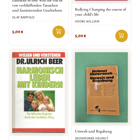
Einblicke in eine Welt die voll ist
von verblüffenden Tatsachen
Bullying Changing the course of
und faszinierenden Geschichten
your child's life
OLAF RAPPOLD
VOORS WILLIAM
5,00
€
5,00
€
Umwelt und Begabung
SKOWRONEK HELMUT