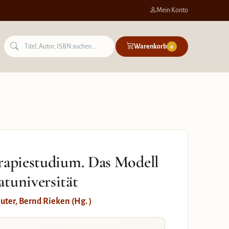
Mein Konto
Warenkorb
0
rapiestudium. Das Modell
tuniversität
euter, Bernd Rieken (Hg. )