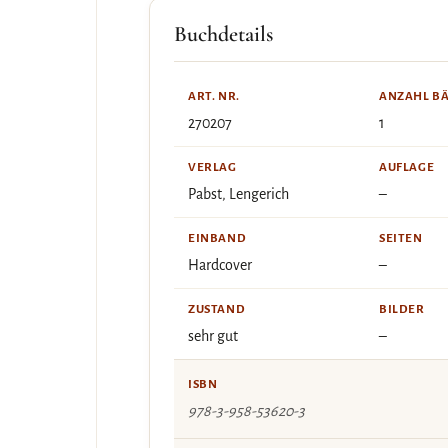
Buchdetails
ART. NR.
ANZAHL B
270207
1
VERLAG
AUFLAGE
Pabst, Lengerich
–
EINBAND
SEITEN
Hardcover
–
ZUSTAND
BILDER
sehr gut
–
ISBN
978-3-958-53620-3