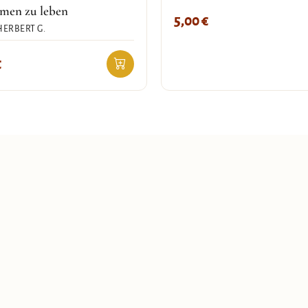
men zu leben
5,00
€
HERBERT G.
€