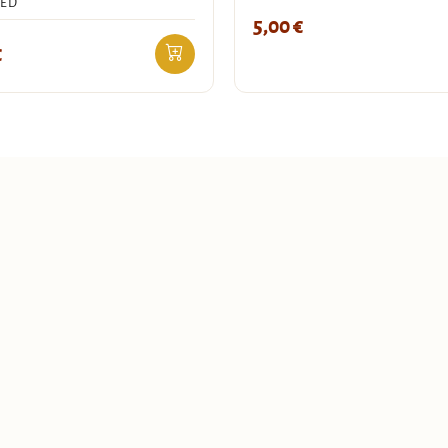
IED
5,00
€
€