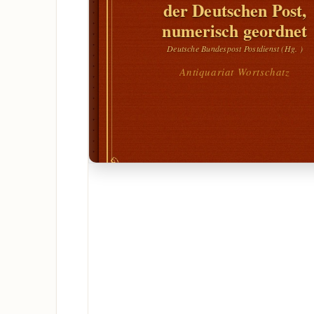
der Deutschen Post,
numerisch geordnet
Deutsche Bundespost Postdienst (Hg. )
Antiquariat Wortschatz