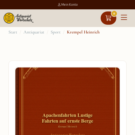
Mein Konto
0
Zum
Start
/
Antiquariat
/
Sport
/
Krempel Heinrich
Inhalt
springen
Apachenfahrten Lustige
Fahrten auf ernste Berge
Krempel Heinrich
Antiquariat Wortschatz