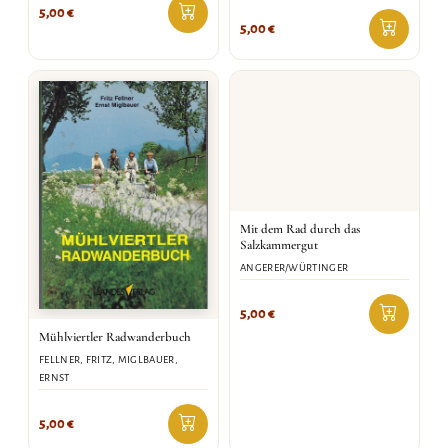
5,00
€
5,00
€
Mit dem Rad durch das
Salzkammergut
ANGERER/WÜRTINGER
5,00
€
Mühlviertler Radwanderbuch
FELLNER, FRITZ, MIGLBAUER,
ERNST
5,00
€