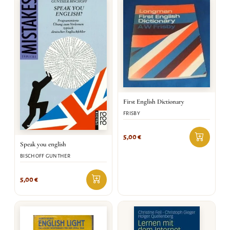
First English Dictionary
FRISBY
5,00
€
Speak you english
BISCHOFF GUNTHER
5,00
€