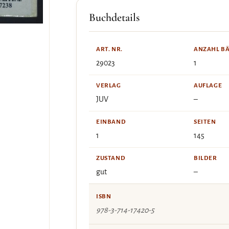
Buchdetails
ART. NR.
ANZAHL B
29023
1
VERLAG
AUFLAGE
JUV
–
EINBAND
SEITEN
1
145
ZUSTAND
BILDER
gut
–
ISBN
978-3-714-17420-5