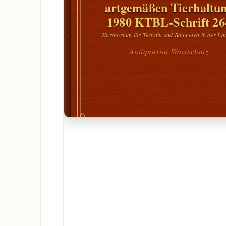
artgemäßen Tierhaltu
1980 KTBL-Schrift 26
Kuratorium für Technik und Bauwesen in der La
Antiquariat Wortschatz