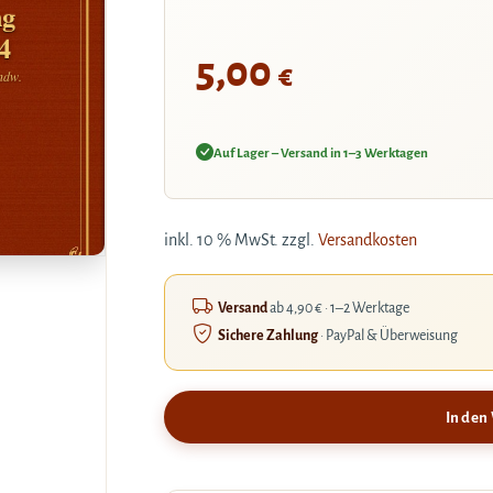
ng
4
5,00
€
ndw.
Auf Lager – Versand in 1–3 Werktagen
inkl. 10 % MwSt.
zzgl.
Versandkosten
Versand
ab 4,90 € · 1–2 Werktage
Sichere Zahlung
· PayPal & Überweisung
In den