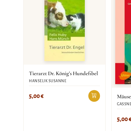
Tierarzt Dr. König's Hundefibel
HANSELIK SUSANNE
5,00
€
Mäuse
GASSNE
5,00