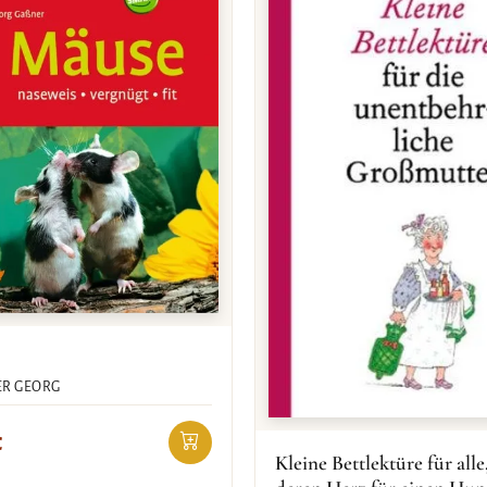
R GEORG
€
Kleine Bettlektüre für alle