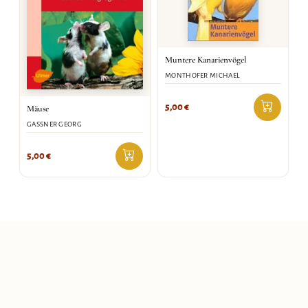
Muntere Kanarienvögel
MONTHOFER MICHAEL
5,00
€
Mäuse
GASSNER GEORG
5,00
€