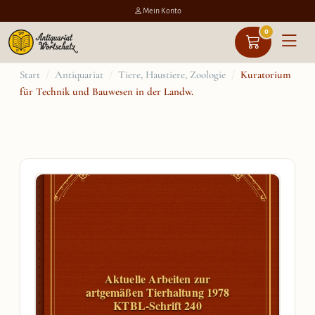
Mein Konto
0
Zum
Start
/
Antiquariat
/
Tiere, Haustiere, Zoologie
/
Kuratorium
für Technik und Bauwesen in der Landw.
Inhalt
springen
Aktuelle Arbeiten zur
artgemäßen Tierhaltung 1978
KTBL-Schrift 240