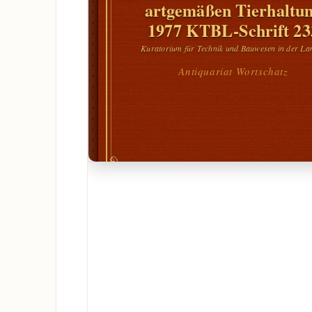
artgemäßen Tierhaltu
1977 KTBL-Schrift 23
Kuratorium für Technik und Bauwesen in der La
Antiquariat Wortschatz