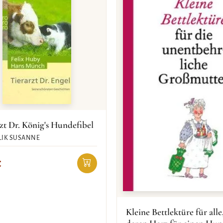
zt Dr. König's Hundefibel
IK SUSANNE
€
Kleine Bettlektüre für alle