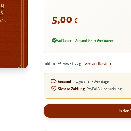
ng
3
5,00
€
ndw.
Auf Lager – Versand in 1–3 Werktagen
inkl. 10 % MwSt.
zzgl.
Versandkosten
Versand
ab 4,90 € · 1–2 Werktage
Sichere Zahlung
· PayPal & Überweisung
In den