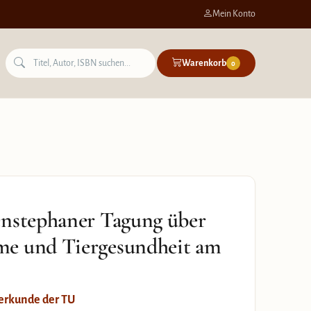
Mein Konto
Warenkorb
0
enstephaner Tagung über
me und Tiergesundheit am
ierkunde der TU