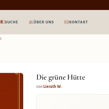
SUCHE
ÜBER UNS
KONTAKT
W.
Die grüne Hütte
von
Lierath W.