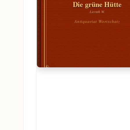
Die grüne Hütte
Lierath W.
Antiquariat Wortschatz