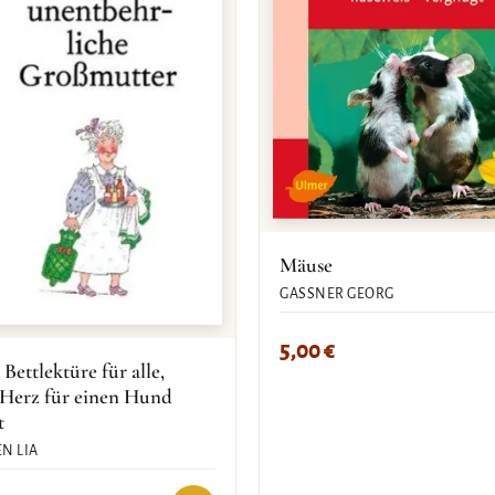
Mäuse
GASSNER GEORG
5,00
€
 Bettlektüre für alle,
 Herz für einen Hund
t
N LIA