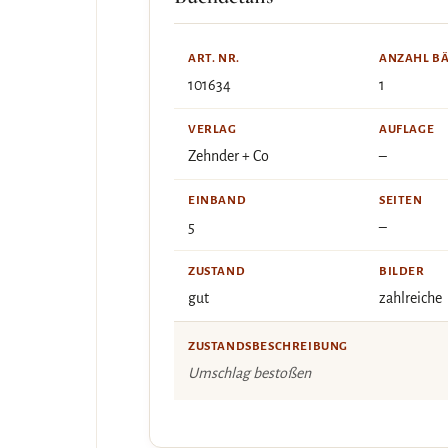
ART. NR.
ANZAHL B
101634
1
VERLAG
AUFLAGE
Zehnder + Co
–
EINBAND
SEITEN
5
–
ZUSTAND
BILDER
gut
zahlreiche
ZUSTANDSBESCHREIBUNG
Umschlag bestoßen