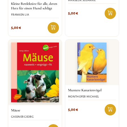
HANSELIK SUSANNE
Kleine Bettlektüre für alle, deren
Herz für einen Hund schlägt
5,00
€
FRANKEN LIA
5,00
€
Muntere Kanarienvögel
MONTHOFER MICHAEL
5,00
€
Mäuse
GASSNER GEORG