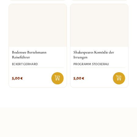
Bodensee Bertelsmann
Shakespeares Komödie der
Reiseführer
Irrungen
ECKERT GERHARD
PROGRAMM STOCKERAU
5,00
€
5,00
€