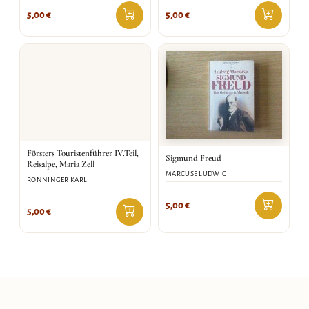
5,00
€
5,00
€
Försters Touristenführer IV.Teil,
Sigmund Freud
Reisalpe, Maria Zell
MARCUSE LUDWIG
RONNINGER KARL
5,00
€
5,00
€