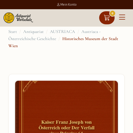
Mein Konto
0
Zum
Start
/
Antiquariat
/
AUSTRIACA
/
Austriaca -
Österreichische Geschichte
/
Historisches Museum der Stadt
Inhalt
Wien
springen
Kaiser Franz Joseph von
Österreich oder Der Verfall