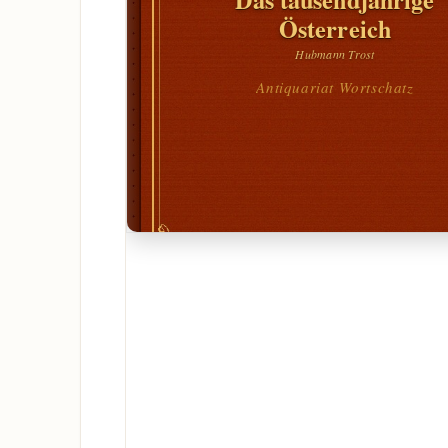
Österreich
Hubmann Trost
Antiquariat Wortschatz