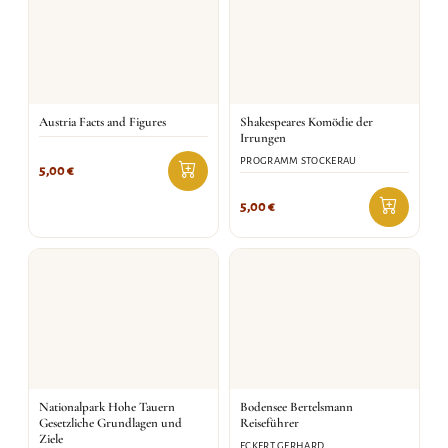
Austria Facts and Figures
Shakespeares Komödie der
Irrungen
PROGRAMM STOCKERAU
5,00
€
5,00
€
Nationalpark Hohe Tauern
Bodensee Bertelsmann
Gesetzliche Grundlagen und
Reiseführer
Ziele
ECKERT GERHARD