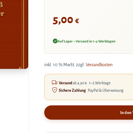
ß
er
5,00
€
Auf Lager – Versand in 1–3 Werktagen
inkl. 10 % MwSt.
zzgl.
Versandkosten
Versand
ab 4,90 € · 1–2 Werktage
Sichere Zahlung
· PayPal & Überweisung
In den