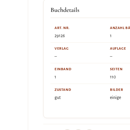
Buchdetails
ART. NR.
ANZAHL B
29126
1
VERLAG
AUFLAGE
–
–
EINBAND
SEITEN
1
110
ZUSTAND
BILDER
gut
einige