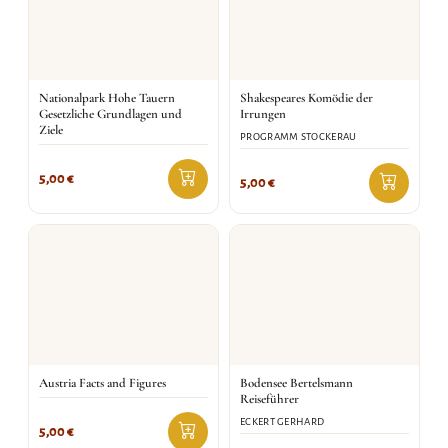
Nationalpark Hohe Tauern
Shakespeares Komödie der
Gesetzliche Grundlagen und
Irrungen
Ziele
PROGRAMM STOCKERAU
5,00
€
5,00
€
Austria Facts and Figures
Bodensee Bertelsmann
Reiseführer
ECKERT GERHARD
5,00
€