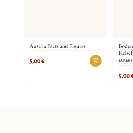
Austria Facts and Figures
Boden
Reisef
5,00
€
ECKERT
5,00