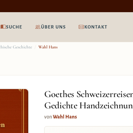
SUCHE
ÜBER UNS
KONTAKT
chische Geschichte
/
Wahl Hans
Goethes Schweizerreise
Gedichte Handzeichnu
von
Wahl Hans
en