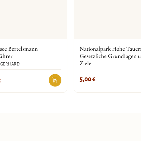
see Bertelsmann
Nationalpark Hohe Tauer
ührer
Gesetzliche Grundlagen 
Ziele
 GERHARD
5,00
€
€