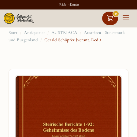
Mein Konto
0
Zum
Start
/
Antiquariat
/
AUSTRIACA
/
Austriaca - Steiermark
und Burgenland
/
Gerald Schöpfer (verant. Red.)
Inhalt
springen
Steirische Berichte 1-92:
Geheimnisse des Bodens
Gerald Schöpfer (verant. Red.)