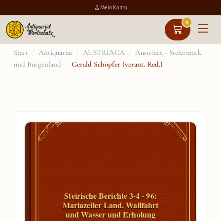
Mein Konto
0
Zum
Start
/
Antiquariat
/
AUSTRIACA
/
Austriaca - Steiermark
und Burgenland
/
Gerald Schöpfer (verant. Red.)
Inhalt
springen
Steirische Berichte 3-4 - 96:
Mariazeller Land. Wallfahrt
und Wasser und Erholung