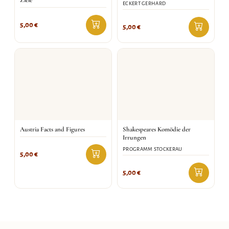
Ziele
ECKERT GERHARD
5,00
€
5,00
€
Austria Facts and Figures
Shakespeares Komödie der
Irrungen
PROGRAMM STOCKERAU
5,00
€
5,00
€