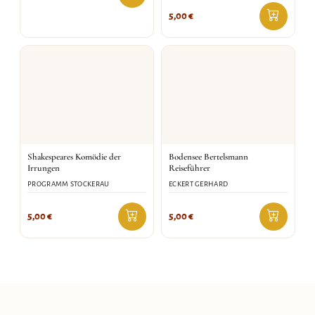
5,00
€
Shakespeares Komödie der
Bodensee Bertelsmann
Irrungen
Reiseführer
PROGRAMM STOCKERAU
ECKERT GERHARD
5,00
€
5,00
€