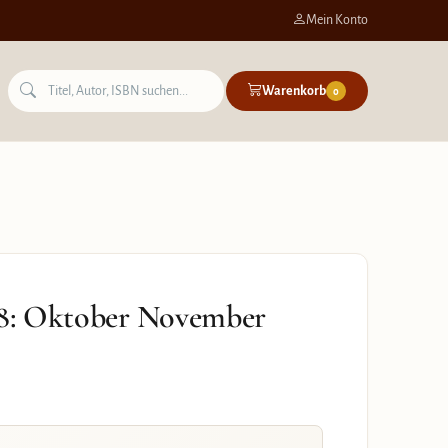
Mein Konto
Warenkorb
0
978: Oktober November