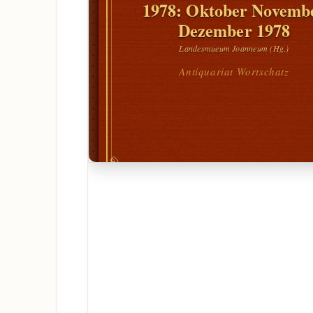
1978: Oktober Novemb
Dezember 1978
Landesmueum Joanneum (Hg.)
Antiquariat Wortschatz