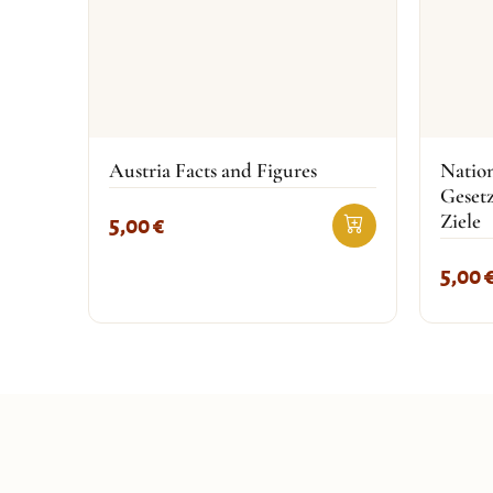
Austria Facts and Figures
Natio
Geset
Ziele
5,00
€
5,00