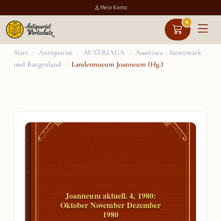
Mein Konto
0
Zum
Start
/
Antiquariat
/
AUSTRIACA
/
Austriaca - Steiermark
und Burgenland
/
Landesmueum Joanneum (Hg.)
Inhalt
springen
Joanneum aktuell. 4, 1980:
Oktober November Dezember
1980